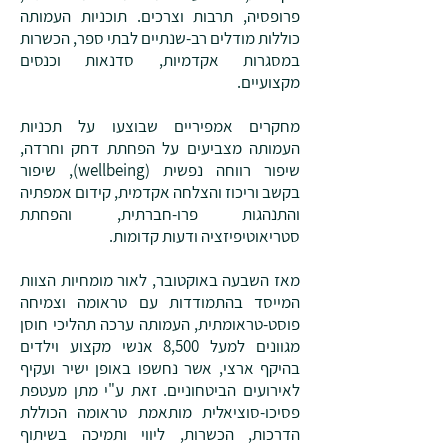
פרופסיה, תרבות וצרכים. תוכניות העמותה
כוללות מודלים רב-שנתיים לבתי ספר, הכשרות
במסגרות אקדמיות, סדנאות וכנסים
מקצועיים.
מחקרים אמפיריים שבוצעו על תכניות
העמותה מצביעים על הפחתת דחק וחרדה,
שיפור רווחה נפשית (wellbeing), שיפור
בקשב וריכוז והצלחה אקדמית, קידום אמפתיה
והתנהגות פרו-חברתית, והפחתת
סטריאוטיפיזציה ודעות קדומות.
מאז השבעה באוקטובר, לאור מומחיות הצוות
המייסד בהתמודדות עם טראומה וצמיחה
פוסט-טראומתית, העמותה ערכה תהליכי חוסן
מגוונים למעל 8,500 אנשי מקצוע וילדים
בהיקף ארצי, אשר נחשפו באופן ישיר ועקיף
לאירועים הביטחוניים. זאת ע"י מתן מעטפת
פסיכו-סוציאלית מותאמת טראומה הכוללת
הדרכות, הכשרות, ליווי ותמיכה בשיתוף