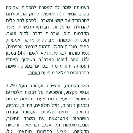
העמותה שמה לה למטרה להפחית שחיקה
בקרב אנשי חינוך וטיפול, לחזק את יכולתם
להתמודד עם קושי ומשבר, ולספק להם כלים
להנחלת מיומנויות חברתיות-רגשיות אשר
מקדמות חוסן וערכיות בקרב ילדים ונוער.
תוכניות העמותה מבוססות מחקר אמפירי,
ביניהן תוכנית הדגל 'הזמנה לנתינה אכפתית',
אשר פותחה לבקשת הדלאי לאמה ה-14 במכון
Mind And Life בארה"ב בשיתוף מייסדי
העמותה וחוקרי מוח בכירים במכון. רשימת
הפרסומים המלאה מופיעה
באתר.
מאז הקמתה, הכשירה העמותה מעל 2,250
אנשי מקצוע, והשפיעה על רבבות תלמידים
בישראל. הפעילות מתבצעת בפריסה ארצית
ובמגוון מגזרים, כולל חילוניים, דתיים, ערבים,
בדואים, דרוזים ופליטים. העמותה עובדת
בשותפות אסטרטגית עם משרד החינוך,
אוניברסיטאות תל אביב ובר-אילן, ורשויות
מקומיות, ומציע פתרונות מותאמי גיל,