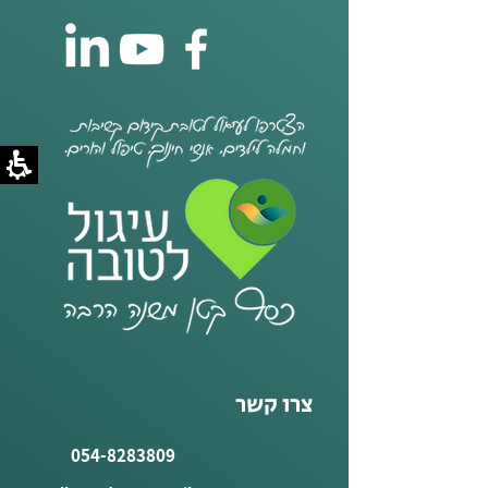
צרו קשר
054-8283809