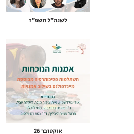
לשנה"ל תשפ"ז
אוקטובר 26