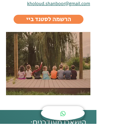
kholoud.shanboor@gmail.com
הרשמה לסטנד ביי
הישארו מעודכנים: